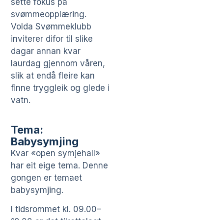
sette fokus på
svømmeopplæring.
Volda Svømmeklubb
inviterer difor til slike
dagar annan kvar
laurdag gjennom våren,
slik at endå fleire kan
finne tryggleik og glede i
vatn.
Tema:
Babysymjing
Kvar «open symjehall»
har eit eige tema. Denne
gongen er temaet
babysymjing.
I tidsrommet kl. 09.00–