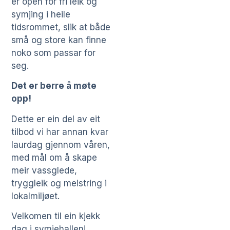
er open for fri leik og
symjing i heile
tidsrommet, slik at både
små og store kan finne
noko som passar for
seg.
Det er berre å møte
opp!
Dette er ein del av eit
tilbod vi har annan kvar
laurdag gjennom våren,
med mål om å skape
meir vassglede,
tryggleik og meistring i
lokalmiljøet.
Velkomen til ein kjekk
dag i symjehallen!